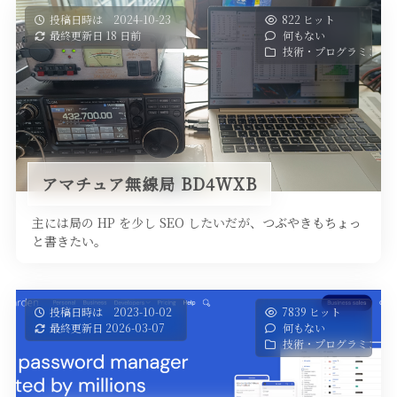
投稿日時は 2024-10-23
822 ヒット
最終更新日 18 日前
何もない
技術・プログラミング
アマチュア無線局 BD4WXB
主には局の HP を少し SEO したいだが、つぶやきもちょっ
と書きたい。
投稿日時は 2023-10-02
7839 ヒット
最終更新日 2026-03-07
何もない
技術・プログラミング