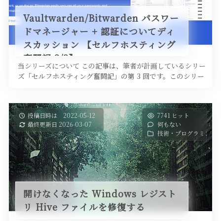
Vaultwarden/Bitwarden パスワー
ドマネージャー + 認証についてディ
スカッション 【セルフホスティング
奮闘記 3/3】
当シリーズについて この記事は、筆者が計画しているシリー
ズ「セルフホスティング奮闘記」の第 3 回です。このシリー
ズでは、筆者が新しく …
投稿日時は 2022-05-12
7741 ヒット
最終更新日 2026-03-07
何もない
技術・プログラミング
開けなくなった Windows レジスト
リ Hive ファイルを修復する