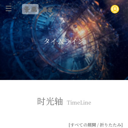
茶栗
栗屋
タイムライン
时光轴
TimeLine
[
すべての展開 / 折りたたみ
]