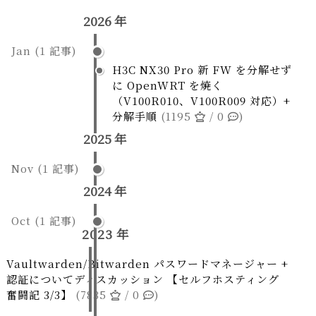
2026 年
Jan
(
1
記事)
H3C NX30 Pro 新 FW を分解せず
に OpenWRT を焼く
（V100R010、V100R009 対応）+
分解手順
(1195
/ 0
)
2025 年
Nov
(
1
記事)
2024 年
Oct
(
1
記事)
2023 年
Vaultwarden/Bitwarden パスワードマネージャー +
認証についてディスカッション 【セルフホスティング
奮闘記 3/3】
(7835
/ 0
)