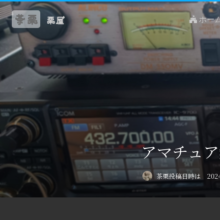
茶栗
栗屋
ホー
アマチュア
茶栗
投稿日時は 2024-