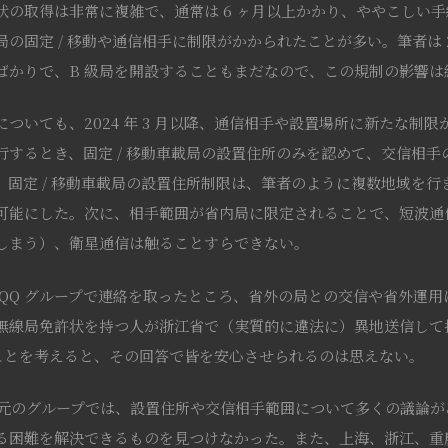
状の取得は非常に複雑で、通常は 6 ヶ月以上かかり、ややこしい
固定 / 移動や通信相手に制限がかかられたことが多い。筆者は 2024
ばかりで、B 級局を開設することもまだなので、この規制の影響は
ついても、2024 年 3 月以降、通信相手や設置場所に新たな制
行するとき、固定 / 移動車載局の設置住所のみを認めて、交信相
、固定 / 移動車載局の設置住所制限は、筆者のように複数地域を
可能にした。次に、相手範囲が省内局に限定されることで、短波通
しまう）、衛星通信は触ることすらできない。
 QQ グループで連絡を取ったところ、省外の局との交信や省外運
無線局免許状を持つ人が浙江省で（実質的に違法に）異地送信して
たことを考えると、その回答で皆を安心させられるのは思えない。
の地元のグループでは、設置住所や交信相手範囲について多くの議論
困難を解決できるものを見つけなかった。また、上海、浙江、重慶の 