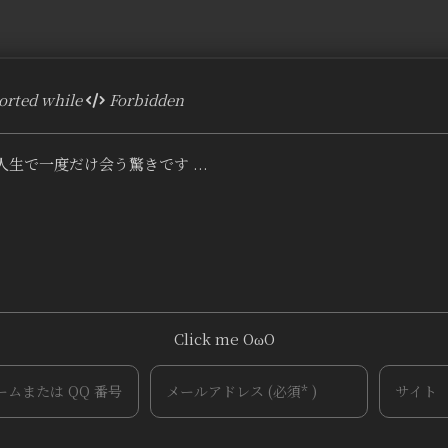
rted while
Forbidden
生で一度だけ会う驚きです ...
Click me OωO
~
Tieba
(