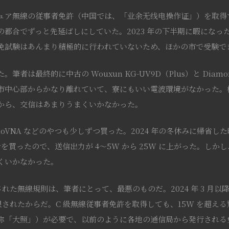
ュア無線の従事者免許（中国では、「业余无线电操作证」）を取得
の都合でずっと先延ばしにしていた。2023 年の下半期に暇になっ
免試験はあんまり積極的に行われていないため、ほかの市で受験で
者は最終的に中古の Wouxun KG-UV9D（Plus）と Diamo
市中心部からかなり離れていて、寮にもいい電波環境がなかった。
から、交信はあまりうまくいかなかった。
anoVNA などのやつも少しずつ買った。2024 年の冬休みに帰省した時に、
アンテナを買ったので、送信出力が 4～5W から 25W に上がった。し
くいかなかった。
施行された無線規則は、筆者にとって、最悪のものだ。2024 年 3 月以
制限されたからだ。C 級無線従事者免許を取得しても、15W を超え
称「大照」）が必要で、以前のように各地の通信局から発行される