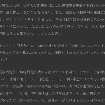
は異なる点は、日本では無線局開設と無線従事者免許の取得が分か
途申請を提出しなければならない。また、固定と移動運用の免許は
あるが、同じのコールサインを使える。筆者は日本に長期滞在しなか
クラブに入って、JA1ZLO/JA1YWX 局で運用していた。東大
仲間たちとも出会った。よかったと思う。
トに 2 回参加した：6m and DOWN と Field Day コンテスト。
時点まだ従免を取らなかったから、実際には参加できなかった。市
いい！
従事者免許、無線局免許状の申請はすべて有料で、アマチュア無線
いえ、非常に低く、300 円程度）。一方、中国本土ではこれらの
アマチュア無線に関する行政業務の効率は日本の総合通信局を圧倒
発行され、「小照」の申請は翌日には承認され、4 日後に免許カー
け取るだけのは半月かかった。従免の申請にはさらに 1 ヶ月半待