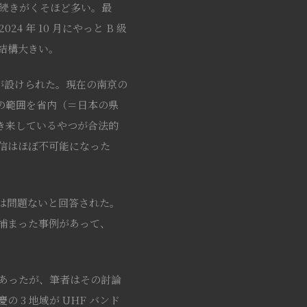
手続きがくそほど多い。最
 年 10 月にやっと B 級
結構大きい。
限が設けられた。現在の南京の
手の範囲を省内（＝日本の県
行き来しているやつが合法的
信はほぼ不可能になった
用は問題ないと回答された。
捕まった事例があって、
があったが、筆者はその討論
3 地域が UHF バンド