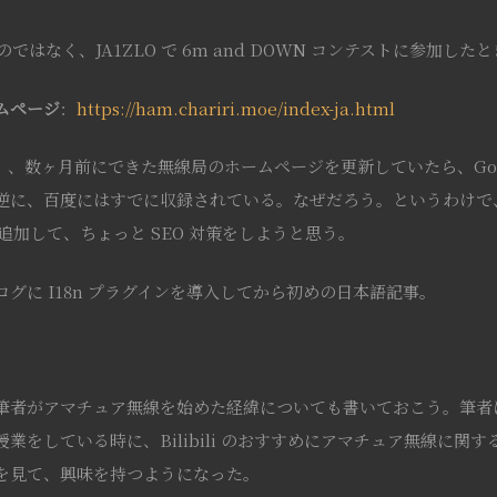
のではなく、JA1ZLO で 6m and DOWN コンテストに参加し
ムページ
：
https://ham.chariri.moe/index-ja.html
 23 日）、数ヶ月前にできた無線局のホームページを更新していたら、Go
逆に、百度にはすでに収録されている。なぜだろう。というわけで
を追加して、ちょっと SEO 対策をしようと思う。
グに I18n プラグインを導入してから初めの日本語記事。
者がアマチュア無線を始めた経緯についても書いておこう。筆者は最初
業をしている時に、Bilibili のおすすめにアマチュア無線に関
画を見て、興味を持つようになった。