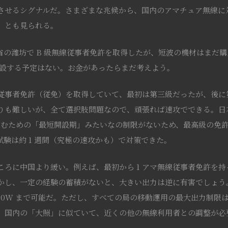
させるシグナルだ。さまざまな兆候から、国内のアマチュア無線に
」とも見られる。
省の潍坊で B 級無線従事者免許を取得したが、短波の機材はまだ
開設する予定はない。お金があったらまだ考えよう。
従事者免許（従免）を取得していて、最初は第三級だったが、後に
りも難しいが、全て選択肢問題なので、頑張れば速攻でできる。日
 に進むための「最短開設期」みたいなの制限がないため、最高級の免許
の試験は約 1 週間（究極の速攻かも）で対策できた。
ろに中国より緩い。例えば、最初から 1 アマ無線従事者免許を持っ
かし、一定の経験の蓄積がないと、大きい出力は逆に有害でしょう
 1000W まで可能だ。ただし、すべての局の移動運用の最大出力制限は 
、国内の「大照」に似ていて、近くの他の無線利用者との調整が必