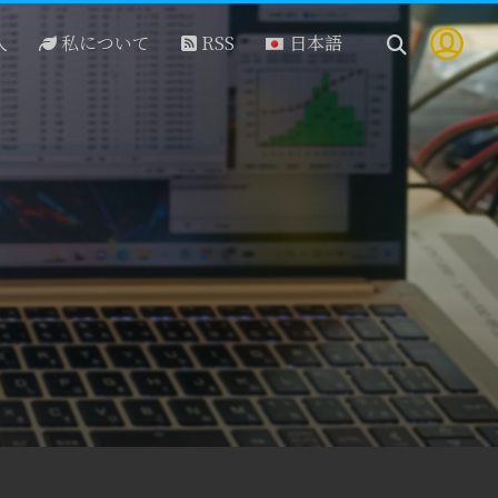
人
私について
RSS
日本語