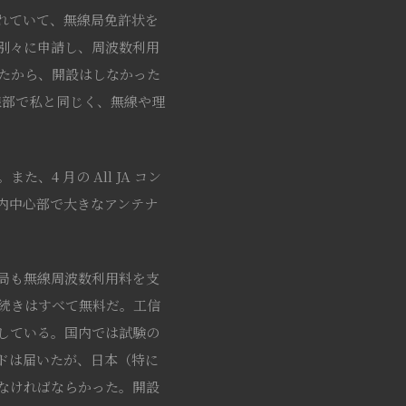
れていて、無線局免許状を
別々に申請し、周波数利用
ったから、開設はしなかった
無線部で私と同じく、無線や理
また、4 月の All JA コン
内中心部で大きなアンテナ
局も無線周波数利用料を支
手続きはすべて無料だ。工信
している。国内では試験の
ドは届いたが、日本（特に
たなければならかった。開設