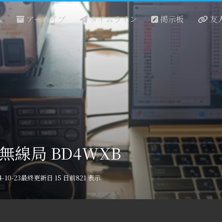
アーカイブ
タイムライン
掲示板
友
ム
無線局 BD4WXB
10-23
最終更新日 15 日前
821 表示