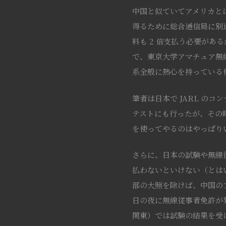
中国と似ていてアメリカと
得るために総合通信局に別
料も 2 倍支払う必要が
で、東京大学アマチュア無線
系全般に熱心を持っている
筆者は日本で JARL のコンテス
テストにも行ったが、その
を使ってやるのはやっぱり
さらに、日本の試験や無線
払わないといけない（とは
部の大照を除けば、中国の
日の夜に無線従事者免許が
関東）では試験の結果を受