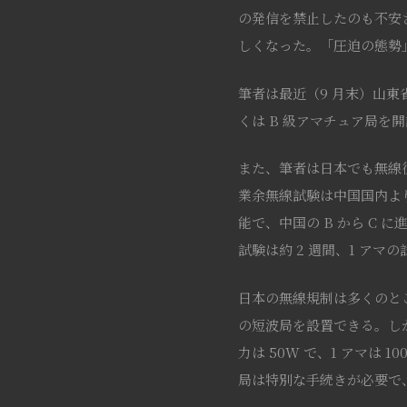
の発信を禁止したのも不安
しくなった。「圧迫の態勢
筆者は最近（9 月末）山東
くは B 級アマチュア局を
また、筆者は日本でも無線
業余無線試験は中国国内よ
能で、中国の B から C
試験は約 2 週間、1 アマ
日本の無線規制は多くのとこ
の短波局を設置できる。し
力は 50W で、1 アマは
局は特別な手続きが必要で