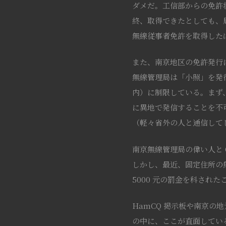
ダメだ。工信部からの免許
終、取得できたとしても、局の
無線従事者免許を取得した
また、南京地区の免許発行に
無線管理局は「小照」を発
内）に制限している。まず
に異地で発信することを不
（軽々省外の人と通信して
南京無線管理局の偉い人と
しかし、最近、固定住所の
5000 元の罰金を科され
HamCQ 掲示板や南京
の中に、ここが直面している