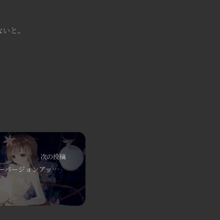
ないと。
次の投稿
PostgreSQL のメジャーバージョンアップ：logical replication（論理レプリケーション）を使って