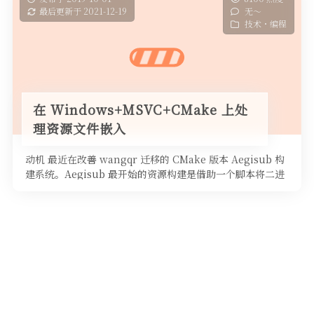
最后更新于 2021-12-19
无～
技术・编程
在 Windows+MSVC+CMake 上处
理资源文件嵌入
动机 最近在改善 wangqr 迁移的 CMake 版本 Aegisub 构
建系统。Aegisub 最开始的资源构建是借助一个脚本将二进
制的 …