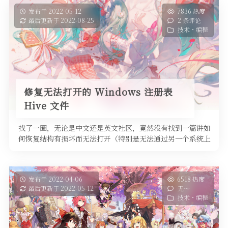
发布于 2022-05-12
7836 热度
最后更新于 2022-08-25
2 条评论
技术・编程
修复无法打开的 Windows 注册表
Hive 文件
找了一圈，无论是中文还是英文社区，竟然没有找到一篇讲如
何恢复结构有损坏而无法打开（特别是无法通过另一个系统上
的注册表编辑器加载）的 …
发布于 2022-04-06
6518 热度
最后更新于 2022-05-12
无～
技术・编程