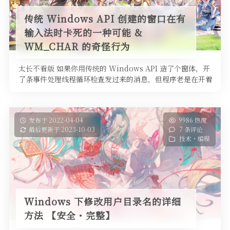
传统 Windows API 创建的窗口在有
输入法时卡死的一种可能 &
WM_CHAR 的奇怪行为
太长不看版 如果你用传统的 Windows API 造了个窗体，开
了条事件处理线程循环检查发过来的消息，但程序老是在开着
输入法启动 …
发布于 2022-04-04
9986 热度
最后更新于 2023-10-03
7 条评论
技术・编程
Windows 下修改用户目录名的详细
方法 【安全・完整】