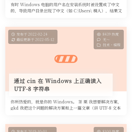
有时 Windows 电脑的用户名在安装系统时被设置成了中文
的，导致用户目录出现了中文（如 C:\Users\ 桐人），结果又
要用一 …
发布于 2022-02-24
8439 热度
最后更新于 2022-05-12
无～
技术・编程
通过 cin 在 Windows 上正确读入
UTF-8 字符串
你所热爱的，就是你的 Windows。 茶 栗 我想要解决方案，
gkd 我把这个问题的解决方案和上一篇文章（讲 UTF-8 文本
在 …
发布于 2019-10-01
8100 热度