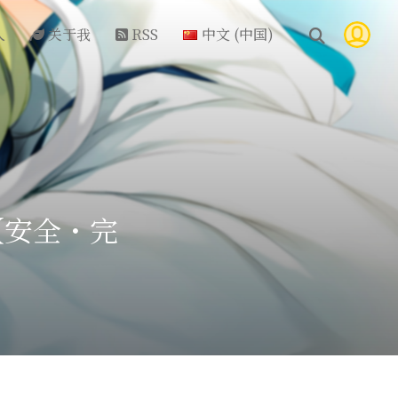
人
关于我
RSS
中文 (中国)
【安全・完