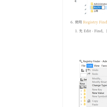
使用
Registry Fin
先 Edit - Fi