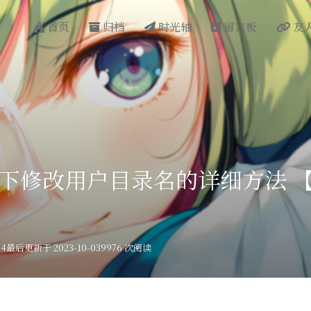
首页
归档
时光轴
留言板
友
ws 下修改用户目录名的详细方法 
04
最后更新于 2023-10-03
9976 次阅读