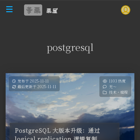
茶栗
栗屋
postgresql
发布于 2025-11-11
1103 热度
最后更新于 2025-11-11
无～
技术・编程
PostgreSQL 大版本升级：通过
logical replication 逻辑复制