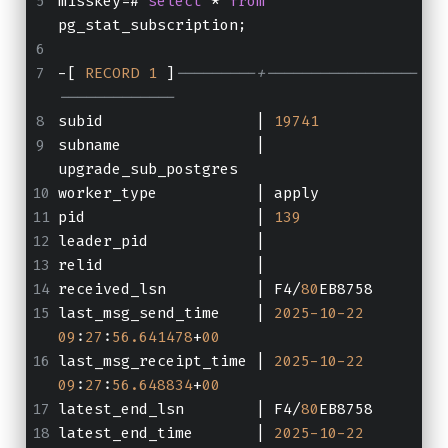
misskey=# 
select
 * 
from
pg_stat_subscription;
-[ 
RECORD
1
 ]
---------+-----------------
-------------
subid                 | 
19741
subname               | 
upgrade_sub_postgres
worker_type           | apply
pid                   | 
139
leader_pid            | 
relid                 | 
received_lsn          | F4/
80
EB8758
last_msg_send_time    | 
2025
-10
-22
09
:
27
:
56.641478
+
00
last_msg_receipt_time | 
2025
-10
-22
09
:
27
:
56.648834
+
00
latest_end_lsn        | F4/
80
EB8758
latest_end_time       | 
2025
-10
-22