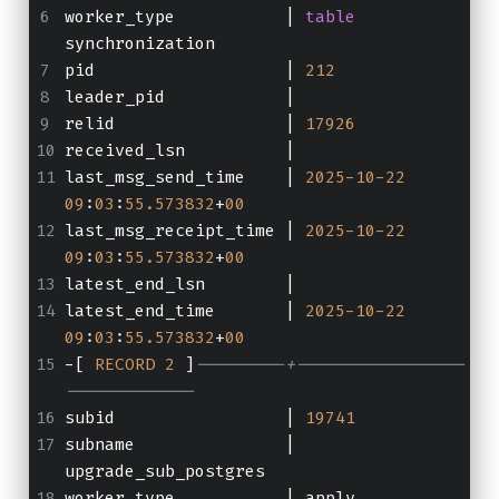
worker_type           | 
table
synchronization
pid                   | 
212
leader_pid            | 
relid                 | 
17926
received_lsn          | 
last_msg_send_time    | 
2025
-10
-22
09
:
03
:
55.573832
+
00
last_msg_receipt_time | 
2025
-10
-22
09
:
03
:
55.573832
+
00
latest_end_lsn        | 
latest_end_time       | 
2025
-10
-22
09
:
03
:
55.573832
+
00
-[ 
RECORD
2
 ]
---------+-----------------
-------------
subid                 | 
19741
subname               | 
upgrade_sub_postgres
worker_type           | apply