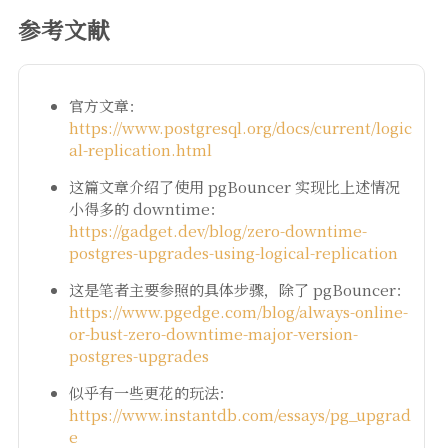
参考文献
官方文章：
https://www.postgresql.org/docs/current/logic
al-replication.html
这篇文章介绍了使用 pgBouncer 实现比上述情况
小得多的 downtime：
https://gadget.dev/blog/zero-downtime-
postgres-upgrades-using-logical-replication
这是笔者主要参照的具体步骤，除了 pgBouncer：
https://www.pgedge.com/blog/always-online-
or-bust-zero-downtime-major-version-
postgres-upgrades
似乎有一些更花的玩法：
https://www.instantdb.com/essays/pg_upgrad
e