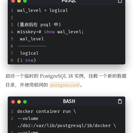
wal_level = logical
(重启后在 psql 中)
misskey=# 
show
 wal_level;
 wal_level 
-----------
 logical
(
1
row
)
启动一个临时的 PostgreSQL 18 实例，挂载一个新的数据
目录，并使用相同的
。
postgres.conf
docker container run \
--volume 
./db2:/var/lib/postgresql/18/docker \
--volume 