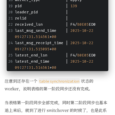
pid                   | 
139
leader_pid            | 
relid                 | 
received_lsn          | F4/
80E05
ED0
last_msg_send_time    | 
2025
-10
-22
09
:
27
:
31.514561
+
00
last_msg_receipt_time | 
2025
-10
-22
09
:
27
:
31.515095
+
00
latest_end_lsn        | F4/
80E05
ED0
latest_end_time       | 
2025
-10
-22
09
:
27
:
31.514561
+
00
注意到还存在一个
状态的
table synchronization
worker，说明表格的第一阶段同步还没有完成。
当表格第一阶段同步全部完成，同时第二阶段同步也基本
追上来后，就到了进行 switchover 的时候了，也是此系