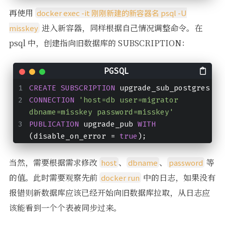
再使用
docker exec -it 刚刚新建的新容器名 psql -U
进入新容器，同样根据自己情况调整命令。在
misskey
psql 中，创建指向旧数据库的 SUBSCRIPTION：
CREATE
SUBSCRIPTION
 upgrade_sub_postgres
CONNECTION
'host=db user=migrator 
dbname=misskey password=misskey'
PUBLICATION
 upgrade_pub 
WITH
(disable_on_error = 
true
);
当然，需要根据需求修改
、
、
等
host
dbname
password
的值。此时需要观察先前
中的日志，如果没有
docker run
报错则新数据库应该已经开始向旧数据库拉取，从日志应
该能看到一个个表被同步过来。