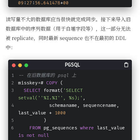
09
:
27
:
56.641478
+
00
读写量不大的数据库应当很快就完成同步。接下来导入旧
数据库中的序列数据（用于自增字段等），这一部分无法
被 replicate，同时最新 sequence 也不在最初的 DDL
中：
-- 在旧数据库的 psql 上
misskey=# 
COPY
 (
SELECT
 format(
'SELECT 
setval(''%I.%I'', %s);'
,
           schemaname, sequencename, 
last_value + 
1000
         )
FROM
 pg_sequences 
where
 last_value 
is
not
null