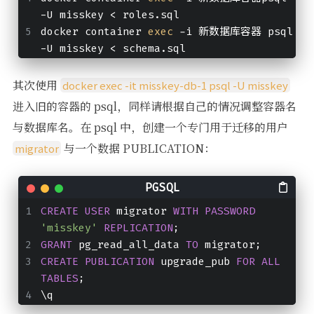
-U misskey < roles.sql
docker container 
exec
 -i 新数据库容器 psql 
-U misskey < schema.sql
其次使用
docker exec -it misskey-db-1 psql -U misskey
进入旧的容器的 psql，同样请根据自己的情况调整容器名
与数据库名。在 psql 中，创建一个专门用于迁移的用户
与一个数据 PUBLICATION：
migrator
CREATE
USER
 migrator 
WITH
PASSWORD
'misskey'
REPLICATION
;
GRANT
 pg_read_all_data 
TO
 migrator;
CREATE
PUBLICATION
 upgrade_pub 
FOR
ALL
TABLES
;
\q