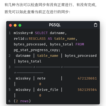
有几种方法可以检查同步有没有正常进行、有没有完成，
首先可以如此查看当前正在进行的同步：
misskey=# 
SELECT
 datname, 
relid::
REGCLASS
AS
table_name
, 
bytes_processed, bytes_total 
FROM
pg_stat_progress_copy;
 datname | 
table_name
 | bytes_processed 
| bytes_total 
---------+------------+-----------------
+-------------
 misskey | note       |       
472128681
|           
0
 misskey | drive_file |       
582139504
|           
0
(
2
rows
)  