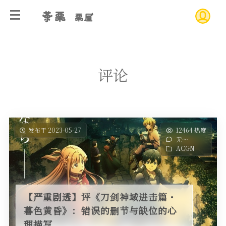
茶栗
栗屋
评论
发布于 2023-05-27
12464 热度
无～
ACGN
【严重剧透】评《刀剑神域进击篇・
暮色黄昏》：错误的删节与缺位的心
理描写