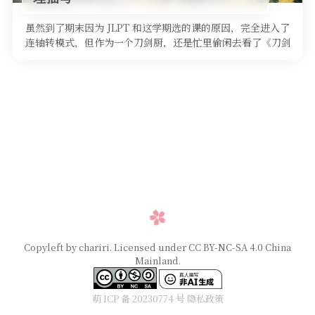
虽然到了期末因为 JLPT 和这学期选的课的原因，完全进入了
连轴转模式，但作为一个刀剑厨，还是忙里偷闲去看了《刀剑
神域进击篇・黯淡黄昏 …
Copyleft by chariri. Licensed under CC BY-NC-SA 4.0 China
Mainland.
萌 ICP 备 20230774 号
隐私政策