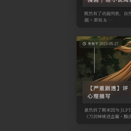
既然有了动画列表，自然要
画 > 游戏 & …
发布于 2023-05-27
【严重剧透】评
心理描写
虽然到了期末因为 JL
《刀剑神域进击篇・黯淡