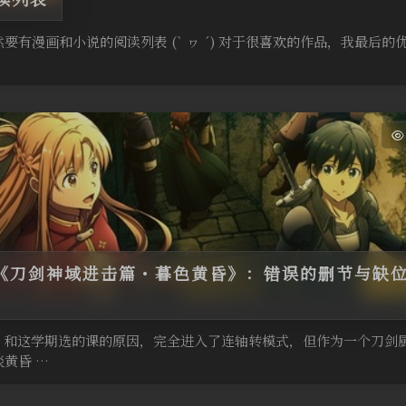
有漫画和小说的阅读列表 (` ヮ ´) 对于很喜欢的作品，我最后的优
《刀剑神域进击篇・暮色黄昏》：错误的删节与缺
PT 和这学期选的课的原因，完全进入了连轴转模式，但作为一个刀
黄昏 …