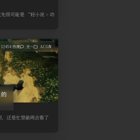
先级可能是 “轻小说 > 动
12454 热度
无～
ACGN
位的
剑厨，还是忙里偷闲去看了