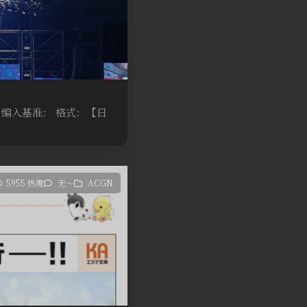
动。编入基准： 格式：【日
5955 热度
无～
ACGN