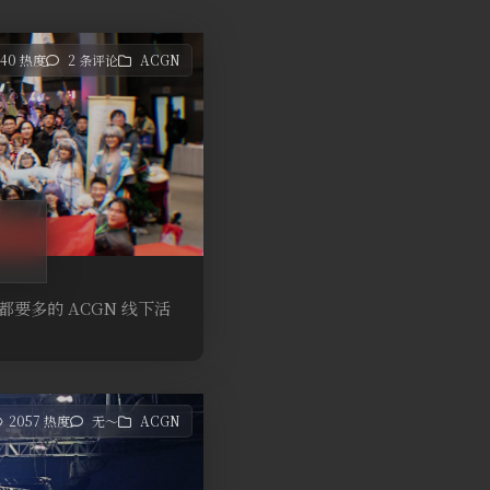
140 热度
2 条评论
ACGN
都要多的 ACGN 线下活
2057 热度
无～
ACGN