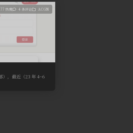
377 热度
4 条评论
ACGN
），最近（23 年 4~6