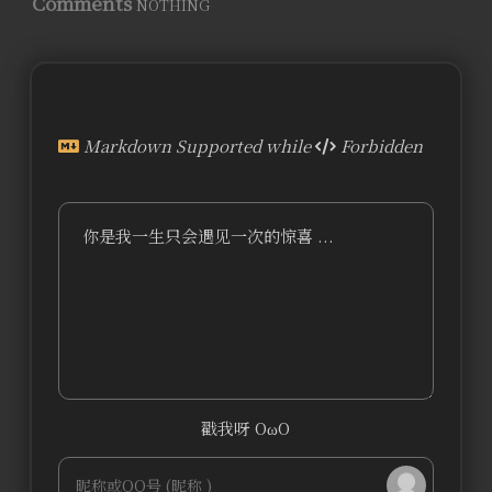
Comments
NOTHING
Markdown Supported while
Forbidden
你是我一生只会遇见一次的惊喜 ...
戳我呀 OωO
bilibili~
Tieba
(=・ω・=)