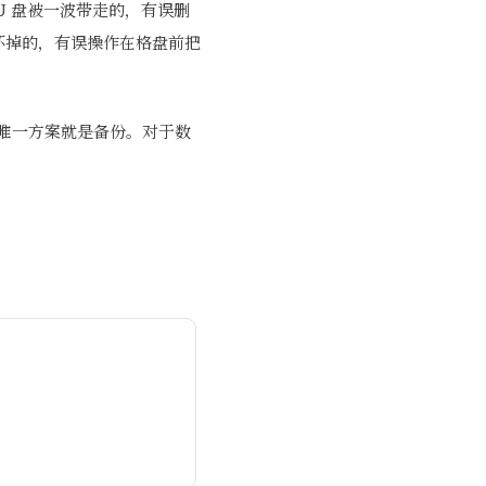
U 盘被一波带走的，有误删
错误处理
：并不成
接坏掉的，有误操作在格盘前把
功
当 restic 被
强制结束
与学校部
门交涉：
意外惊喜
唯一方案就是备份。对于数