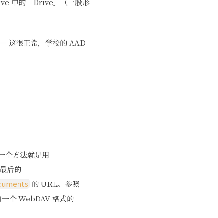
ve 中的「Drive」（一般形
 —— 这很正常，学校的 AAD
其中一个方法就是用
截掉最后的
cuments
的 URL。参照
）添加一个 WebDAV 格式的