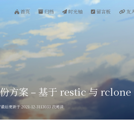
首页
归档
时光轴
留言板
友
案 – 基于 restic 与 rclone
7
最后更新于 2021-12-31
13033 次阅读