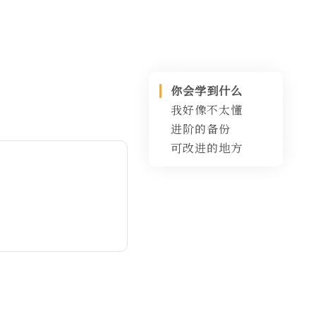
你会学到什么
我好像不太懂
进阶的备份
3-2-1 模式与其
实践
可改进的地方
当前情况
理想愿景
restic 的功能缺
失和 bug
rclone 配置
rclone 的权限
restic 与
连 E5
问题
autorestic
OneDrive：
南大 365 的权
轻而易举
计划任务
限问题
连南大
forget 与
autorestic 可
OneDrive：
prune
以利用 restic
困难重重
的 copy
WebDAV