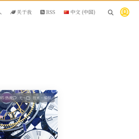
人
关于我
RSS
中文 (中国)
185 热度
无～
技术・编程