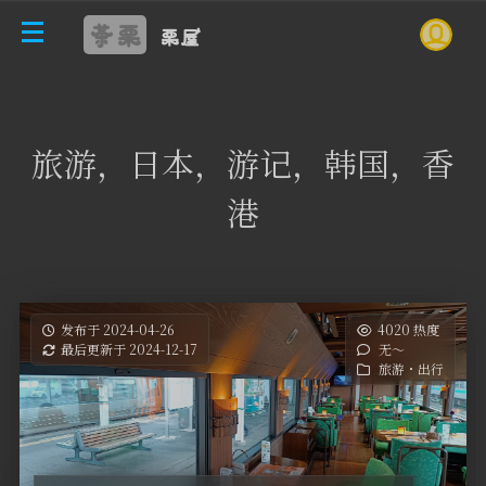
茶栗
栗屋
旅游，日本，游记，韩国，香
港
发布于 2024-04-26
4020 热度
最后更新于 2024-12-17
无～
旅游・出行