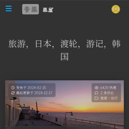
茶栗
栗屋
旅游，日本，渡轮，游记，韩
国
发布于 2024-02-15
6420 热度
最后更新于 2024-12-17
2 条评论
旅游・出行