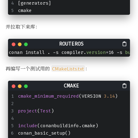
[generators]
cmake
并拉取下来库：
conan install . -s compiler.
version
=16 -s 
buil
再编写一个测试用的
：
CMakeLists.txt
cmake_minimum_required
(VERSION 
3.14
)
project
(
Test
)
include
(conanbuildinfo.cmake)
conan_basic_setup()