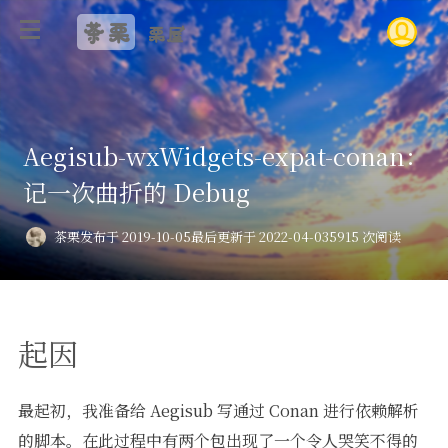
茶栗
栗屋
Aegisub-wxWidgets-expat-conan：
记一次曲折的 Debug
茶栗
发布于 2019-10-05
最后更新于 2022-04-03
5915 次阅读
起因
最起初，我准备给 Aegisub 写通过 Conan 进行依赖解析
的脚本。在此过程中有两个包出现了一个令人哭笑不得的