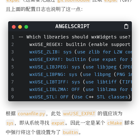
且上面的配置日志也说明了这一点：
-- Which libraries should wxWidgets use?
    wxUSE_REGEX: builtin (enable support 
fo
wxUSE_ZLIB: 
sys
 (
use
zlib
for
LZW
compr
wxUSE_EXPAT: 
builtin
 (
use
expat
for
XML
wxUSE_LIBJPEG: 
sys
 (
use
libjpeg
 (
JPEG
f
wxUSE_LIBPNG: 
sys
 (
use
libpng
 (
PNG
imag
wxUSE_LIBTIFF: 
sys
 (
use
libtiff
 (
TIFF
f
wxUSE_LIBLZMA: 
OFF
 (
use
liblzma
for
LZM
wxUSE_STL: 
OFF
 (
Use
C
++ 
STL
classes
)
根据
，此处
的值应该为
conanfile.py
wxUSE_EXPAT
，即从系统寻找
。因此一定是某个
脚本
sys
expat
cMake
中强行将这个值设置为了
。
builtin