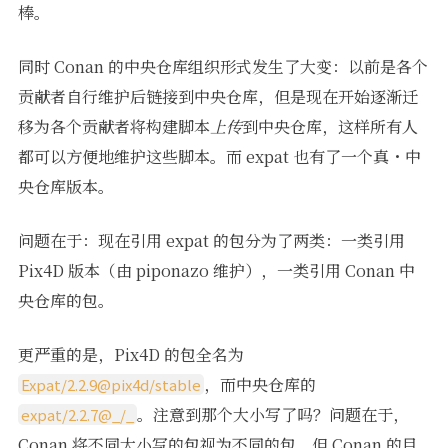
棒。
同时 Conan 的中央仓库组织形式发生了大变：以前是各个
贡献者自行维护后链接到中央仓库，但是现在开始逐渐迁
移为各个贡献者将构建脚本
上传
到中央仓库，这样所有人
都可以方便地维护这些脚本。而 expat 也有了一个真・中
央仓库版本。
问题在于：现在引用 expat 的包分为了两类：一类引用
Pix4D 版本（由 piponazo 维护），一类引用 Conan 中
央仓库的包。
更严重的是，Pix4D 的包全名为
，而中央仓库的
Expat/2.2.9@pix4d/stable
。注意到那个大小写了吗？问题在于，
expat/2.2.7@_/_
Conan 将不同大小写的包视为不同的包，但 Conan 的目