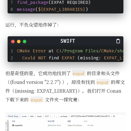
find_package
(EXPAT REQUIRED)
message
(
${EXPAT_LIBRARIES}
)
运行，不负众望地炸掉了：
CMake
Error
 at 
C
:
/Program Files/
CMake
/share
Could
NOT
 find 
EXPAT
 (missing: 
EXPAT_LIBR
但是奇怪的是，它成功地找到了
的目录和头文件
expat
（(found version "2.2.7") ），却没有找到
的库文
expat
件（(missing: EXPAT_LIBRARY)）。我们打开 Conan
下载下来的
文件夹一探究竟：
expat