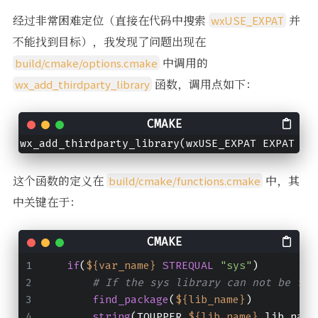
经过非常困难定位（直接在代码中搜索
并
wxUSE_EXPAT
不能找到目标），我发现了问题出现在
中调用的
build/cmake/options.cmake
函数，调用点如下：
wx_add_thirdparty_library
wx_add_thirdparty_library(wxUSE_EXPAT EXPAT 
"u
这个函数的定义在
中，其
build/cmake/functions.cmake
中关键在于：
if
(
${var_name}
STREQUAL
"sys"
)
# If the sys library can not be fou
find_package
(
${lib_name}
)
string
(TOUPPER 
${lib_name}
 lib_name