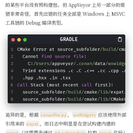
的某些平台没有预构建包。但 AppVeyor 上另一部分的报
错非常奇怪，首先出错的任务全部是 Windows 上 MSVC
工具链的 Debug 编译类型。
CMake Error at source_subfolder
/build/
cmake
  Cannot 
find
source
file
:
    C:
/Users/
appveyor
/.conan/
data
/wxwidgets
  Tried extensions .c .C .c++ .cc .cpp .cxx
  .hpp .hxx .in .txx
Call
 Stack (most recent 
call
 first):
  source_subfolder
/build/
cmake
/lib/
expat.cm
  source_subfolder
/build/
cmake
/lib/
CMakeLis
诡异的是，根据
，
应该使用外部
conanfile.py
wxWidgets
引用来的
，而日志中明显是在尝试构建内建的
expat
（这需要先通过
拉取
代码）
expat
git submodule
expat