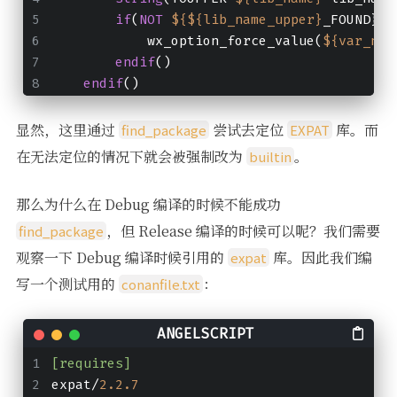
if
(
NOT
${${lib_name_upper}
_FOUND})
            wx_option_force_value(
${var_nam
endif
()
endif
()
显然，这里通过
尝试去定位
库。而
find_package
EXPAT
在无法定位的情况下就会被强制改为
。
builtin
那么为什么在 Debug 编译的时候不能成功
，但 Release 编译的时候可以呢？我们需要
find_package
观察一下 Debug 编译时候引用的
库。因此我们编
expat
写一个测试用的
：
conanfile.txt
[requires]
expat/
2.2
.7