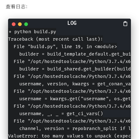
查看日志：
+ python build.py

Traceback (most recent call last):

  File "build.py", line 19, in <module>

    builder = build_template_default.get_builde
  File "/opt/hostedtoolcache/Python/3.7.4/x64/l
    builder = build_shared.get_builder(build_po
  File "/opt/hostedtoolcache/Python/3.7.4/x64/l
    username, version, kwargs = get_conan_vars(
  File "/opt/hostedtoolcache/Python/3.7.4/x64/l
    username = kwargs.get("username", os.getenv
  File "/opt/hostedtoolcache/Python/3.7.4/x64/l
    username, _, _ = get_ci_vars()

  File "/opt/hostedtoolcache/Python/3.7.4/x64/l
    channel, version = repobranch_split if len(