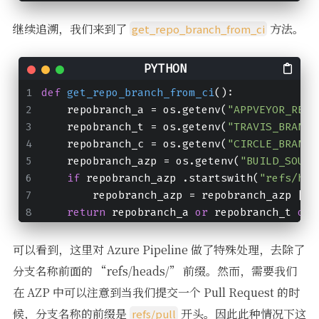
继续追溯，我们来到了
方法。
get_repo_branch_from_ci
def
get_repo_branch_from_ci
():
    repobranch_a = os.getenv(
"APPVEYOR_REPO
    repobranch_t = os.getenv(
"TRAVIS_BRANCH
    repobranch_c = os.getenv(
"CIRCLE_BRANCH
    repobranch_azp = os.getenv(
"BUILD_SOURC
if
 repobranch_azp .startswith(
"refs/hea
        repobranch_azp = repobranch_azp [
11
return
 repobranch_a 
or
 repobranch_t 
or
 
可以看到，这里对 Azure Pipeline 做了特殊处理，去除了
分支名称前面的 “refs/heads/” 前缀。然而，需要我们
在 AZP 中可以注意到当我们提交一个 Pull Request 的时
候，分支名称的前缀是
开头。因此此种情况下这
refs/pull