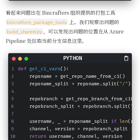
看起来问题出在 Bincrafters 组织提供的打包工具
上。我们观察出问题的
bincrafters_package_tools
，可以发现出问题的位置在从 Azure
build_shared.py
Pipeline 处拉取当前分支信息这里。
def
get_ci_vars
():
    reponame = get_repo_name_from_ci()
    reponame_split = reponame.split(
"/"
)
    repobranch = get_repo_branch_from_ci()
    repobranch_split = repobranch.split(
"/"
    username, _ = reponame_split 
if
len
(rep
    channel, version = repobranch_split 
if
return
 username, channel, version