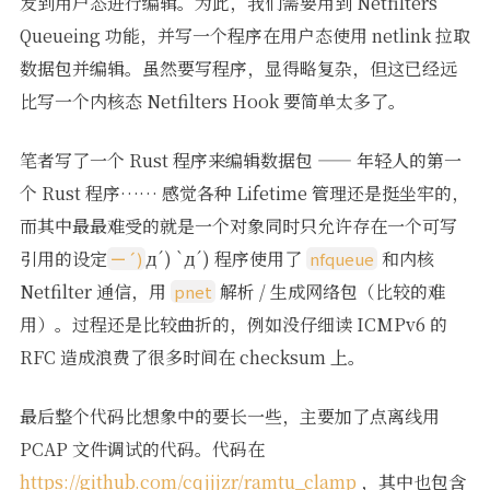
发到用户态进行编辑。为此，我们需要用到 Netfilters
Queueing 功能，并写一个程序在用户态使用 netlink 拉取
数据包并编辑。虽然要写程序，显得略复杂，但这已经远
比写一个内核态 Netfilters Hook 要简单太多了。
笔者写了一个 Rust 程序来编辑数据包 —— 年轻人的第一
个 Rust 程序…… 感觉各种 Lifetime 管理还是挺坐牢的，
而其中最最难受的就是一个对象同时只允许存在一个可写
引用的设定
д´) `д´) 程序使用了
和内核
ー´)
nfqueue
Netfilter 通信，用
解析 / 生成网络包（比较的难
pnet
用）。过程还是比较曲折的，例如没仔细读 ICMPv6 的
RFC 造成浪费了很多时间在 checksum 上。
最后整个代码比想象中的要长一些，主要加了点离线用
PCAP 文件调试的代码。代码在
https://github.com/cqjjjzr/ramtu_clamp
，其中也包含