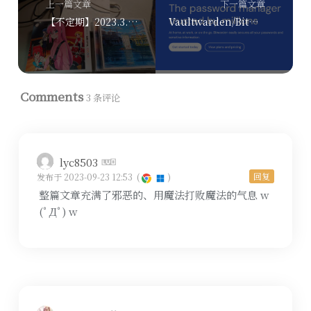
上一篇文章
下一篇文章
【不定期】2023.3.7~9.20 Misskey 长 Note 汇总
Vaultwarden/Bitwarden 密码管理服务器，与鉴权相关的讨论评述【自建折腾记 3/3】
Comments
3 条评论
lyc8503
回复
发布于 2023-09-23 12:53
(
)
整篇文章充满了邪恶的、用魔法打败魔法的气息 w
(ﾟДﾟ) w