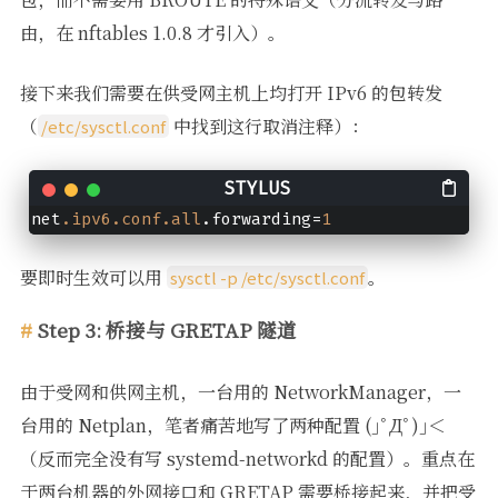
由，在 nftables 1.0.8 才引入）。
接下来我们需要在供受网主机上均打开 IPv6 的包转发
（
中找到这行取消注释）：
/etc/sysctl.conf
net
.ipv6
.conf
.all
.forwarding=
1
要即时生效可以用
。
sysctl -p /etc/sysctl.conf
Step 3: 桥接与 GRETAP 隧道
由于受网和供网主机，一台用的 NetworkManager，一
台用的 Netplan，笔者痛苦地写了两种配置 (｣ﾟДﾟ)｣＜
（反而完全没有写 systemd-networkd 的配置）。重点在
于两台机器的外网接口和 GRETAP 需要桥接起来，并把受