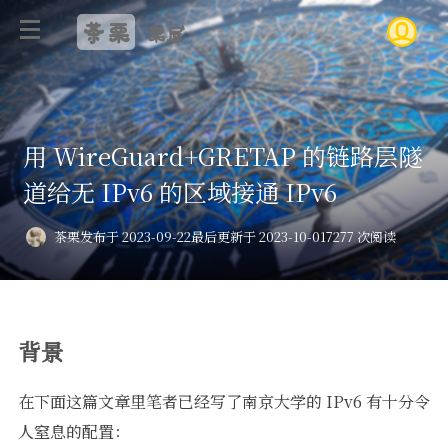
茶栗
栗屋
用 WireGuard+GRETAP 的链路层隧
道给无 IPv6 的区域接通 IPv6
茶栗
发布于 2023-09-22
最后更新于 2023-10-01
7277 次阅读
背景
在下面这篇文章里笔者已经写了南京大学的 IPv6 有十分令
人窒息的配置：