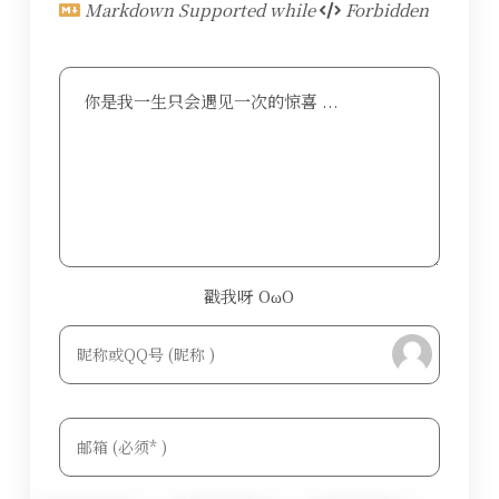
Markdown Supported while
Forbidden
你是我一生只会遇见一次的惊喜 ...
戳我呀 OωO
bilibili~
Tieba
(=・ω・=)