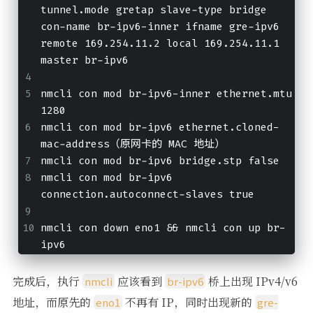
tunnel.mode gretap slave-type bridge 
con-name br-ipv6-inner ifname gre-ipv6 
remote 169.254.11.2 local 169.254.11.1 
master br-ipv6
nmcli con mod br-ipv6-inner ethernet.mtu 
1280
nmcli con mod br-ipv6 ethernet.cloned-
mac-address（原网卡的 MAC 地址）
nmcli con mod br-ipv6 bridge.stp false
nmcli con mod br-ipv6 
connection.autoconnect-slaves true
nmcli con down eno1 && nmcli con up br-
ipv6
完成后，执行
应该看到
桥上出现 IPv4/v6
nmcli
br-ipv6
地址，而原先的
不再有 IP，同时出现新的
eno1
gre-