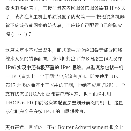
者也懒得配置了，直接把暴露内网服务的服务器的 IPv6 关
了，或者在各主机上单独设置了防火墙 —— 按理说各机器
就不应该依赖网络的防火墙，而应该自己配置自己的防火
墙 (;´ ヮ `) 7
这篇文章本不应当诞生，而其诞生完全应归咎于部分网络
技术人员的错误配置。这也折射出了许多网络工作人员在
IPv6 实现中还有极严重的 IPv4 思维
。典型现象包括一机
一 IP（事实上一个子网至少应该有 /64。即使使用 RFC
7217 之类的兼容小于 /64 的子网，也绝不应用 /128）、全
靠有状态 DHCPv6 管理客户端状态，也不正确利用
DHCPv6-PD 和前缀资源配置层叠划分前缀的机制。这显
示他们完全是在按 IPv4 的旧思想做事。
更有甚者，目前的「不在 Router Advertisement 报文上