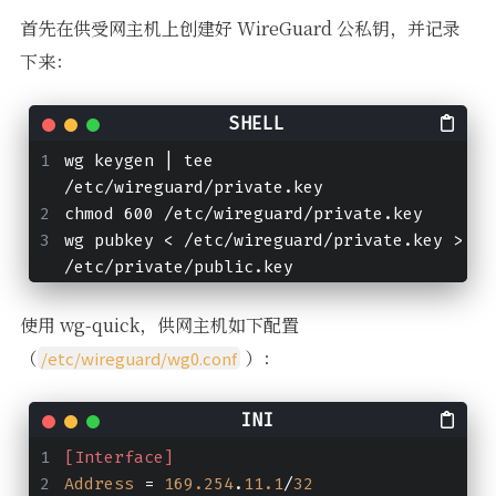
首先在供受网主机上创建好 WireGuard 公私钥，并记录
下来：
wg keygen | tee 
/etc/wireguard/private.key
chmod 600 /etc/wireguard/private.key
wg pubkey < /etc/wireguard/private.key > 
/etc/private/public.key
使用 wg-quick，供网主机如下配置
（
）：
/etc/wireguard/wg0.conf
[Interface]
Address
 = 
169.254
.
11.1
/
32