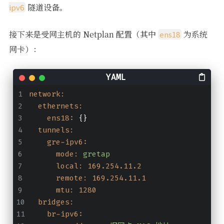
隧道设备。
ipv6
接下来是受网主机的 Netplan 配置（其中
为系统
ens18
网卡）：
network:
ethernets:
ens18:
 {}
tunnels:
gre-ipv6:
mode:
gretap
local:
169.254
.11
.2
remote:
169.254
.11
.1
mtu:
1280
bridges:
br-ipv6: