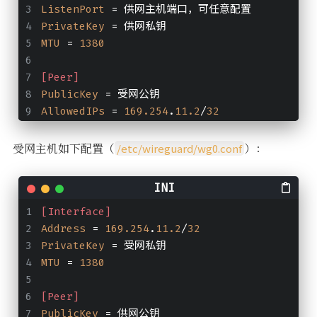
ListenPort
 = 供网主机端口，可任意配置
PrivateKey
 = 供网私钥
MTU
 = 
1380
[Peer]
PublicKey
 = 受网公钥
AllowedIPs
 = 
169.254
.
11.2
/
32
受网主机如下配置（
）：
/etc/wireguard/wg0.conf
[Interface]
Address
 = 
169.254
.
11.2
/
32
PrivateKey
 = 受网私钥
MTU
 = 
1380
[Peer]
PublicKey
 = 供网公钥