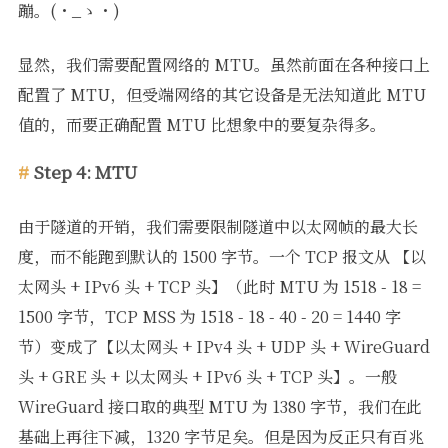
蹦。(・_ゝ・)
显然，我们需要配置网络的 MTU。虽然前面在各种接口上
配置了 MTU，但受端网络的其它设备是无法知道此 MTU
值的，而要正确配置 MTU 比想象中的要复杂得多。
Step 4: MTU
由于隧道的开销，我们需要限制隧道中以太网帧的最大长
度，而不能跑到默认的 1500 字节。一个 TCP 报文从 【以
太网头 + IPv6 头 + TCP 头】（此时 MTU 为 1518 - 18 =
1500 字节，TCP MSS 为 1518 - 18 - 40 - 20 = 1440 字
节）变成了【以太网头 + IPv4 头 + UDP 头 + WireGuard
头 + GRE 头 + 以太网头 + IPv6 头 + TCP 头】。一般
WireGuard 接口取的典型 MTU 为 1380 字节，我们在此
基础上再往下减，1320 字节足矣。但是因为反正只有百兆