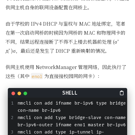
供网主机自身的联网设备配置在网桥上。
由于学校的 IPv4 DHCP 与鉴权与 MAC 地址绑定，笔者
在第一次启动网桥的时候因为网桥的 MAC 和物理网卡的
不同，结果远程连接断了不得不上楼去机器前处理 (σﾟ
дﾟ)σ，最后还是发生了 DHCP 重新映射的情况。
供网主机使用 NetworkManager 管理网络，因此执行了
这些（其中
为直接接校园网的网卡）：
eno1
nmcli con add ifname br-ipv6 type bridge 
con-name br-ipv6
nmcli con add type bridge-slave con-name 
br-ipv6-outer ifname eno1 master br-ipv6
nmcli con add type ip-tunnel ip-