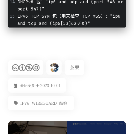
DHCPv6 包："ip6 and udp and (port 546 or 
port 547)"
IPv6 TCP SYN 包（用来检查 TCP MSS）："ip6 
and tcp and (ip6[53]&2!=0)"
茶栗
最后更新于 2023-10-01
IPV6
WIREGUARD
经验