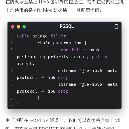
在防火墙上禁止 IPv6 包以外的包通过。笔者在受供网主机
上均使用的是 nftables 防火墙，且其配置相同：
table
 bridge 
filter
 {
	chain postrouting {
type
filter
 hook 
postrouting priority srcnat; 
policy
accept;
		oifname "gre-ipv6" meta 
protocol != ip6 
drop
		iifname "gre-ipv6" meta 
protocol != ip6 
drop
	}
}
由于匹配在 GRETAP 隧道上，我们可以直接丢弃掉非 v6
包，而不需要用 BROUTE 的特殊语义（分流转发与路