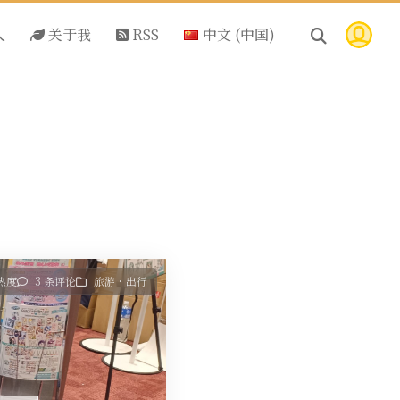
人
关于我
RSS
中文 (中国)
 热度
3 条评论
旅游・出行