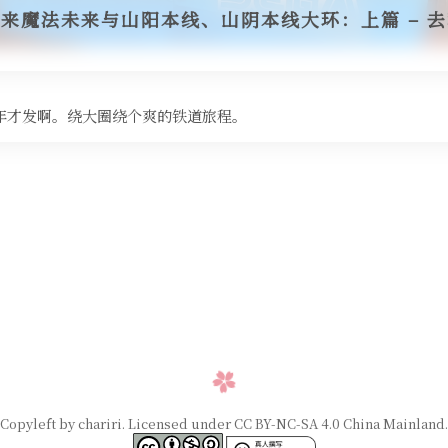
未来魔法未来与山阳本线、山阴本线大环：上篇 – 
6 年才发啊。绕大圈绕个爽的铁道旅程。
Copyleft by chariri. Licensed under CC BY-NC-SA 4.0 China Mainland.