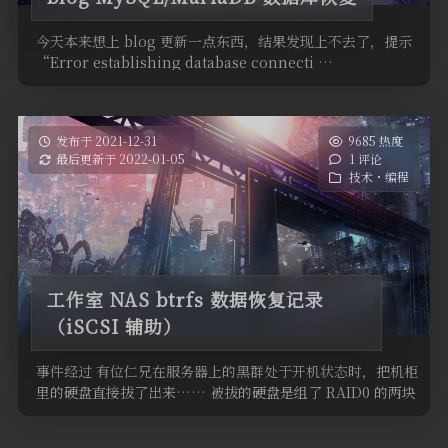
今天本来想上 blog 更新一点东西，结果发现上不去了，提示
“Error establishing database connecti …
发布于 2021-12-31
9685 热度
最后更新于 2022-01-05
1 评论
技术・编程
工作室 NAS btrfs 数据恢复记录
（iSCSI 辅助）
事件经过 有位仁兄在服务器上的黑群处于开机状态时，把机柜
里的硬盘直接拔了出来…… 被拔的硬盘是组了 RAID0 的两块
盘之一。当时没有注 …