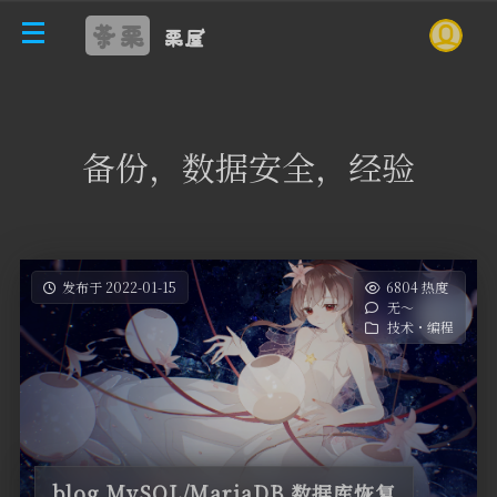
茶栗
栗屋
备份，数据安全，经验
发布于 2022-01-15
6804 热度
无～
技术・编程
blog MySQL/MariaDB 数据库恢复