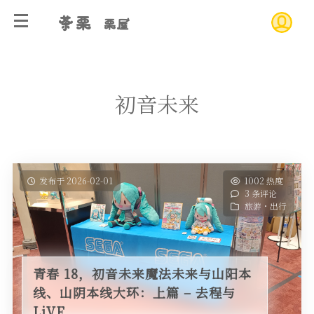
茶栗
栗屋
初音未来
发布于 2026-02-01
1002 热度
3 条评论
旅游・出行
青春 18，初音未来魔法未来与山阳本
线、山阴本线大环：上篇 – 去程与
LiVE