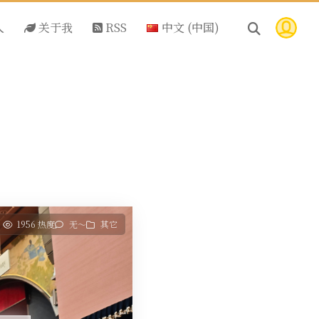
人
关于我
RSS
中文 (中国)
1956 热度
无～
其它