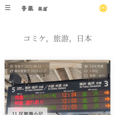
茶栗
栗屋
コミケ，旅游，日本
发布于 2023-08-22
3104 热度
最后更新于 2024-12-17
1 评论
旅游・出行
11 区旅游小记